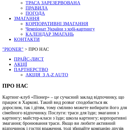
ТРАСА ЗАРЕЗЕРВОВАНА
ПРАВИЛА
ПОГОДА
ЗМАГАННЯ
КОРПОРАТИВНІ ЗМАГАННЯ
Чемпіонат України з хобі-картингу
КАЛЕНДАР ЗМАГАНЬ
КОНТАКТИ
"PIONER"
>
ПРО НАС
ПРАЙС-ЛИСТ
АКЦІЇ
ПАРТНЕРСТВО
АКЦІЯ З A-Z AUTO
ПРО НАС
Картинг-клуб «Піонер» – це сучасний заклад відпочинку, що
працює в Харкові. Такий вид розваг сподобається як
дорослим, так і дітям, тому сміливо можете вибирати його для
сімейного відпочинку. Послуги: траси для їзди; змагання з
картингу; майстер-класи з їзди; школа картингу; корпоративні
змагання; бронювання траси. Якщо ви любите активний
відпочинок і гострі враження, тоді збирайте компанію друзів