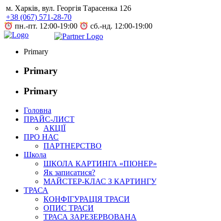
Skip
м. Харків, вул. Георгія Тарасенка 126
to
+38 (067) 571-28-70
content
пн.-пт. 12:00-19:00
сб.-нд. 12:00-19:00
Primary
Primary
Primary
Головна
ПРАЙС-ЛИСТ
АКЦІЇ
ПРО НАС
ПАРТНЕРСТВО
Школа
ШКОЛА КАРТИНГА «ПІОНЕР»
Як записатися?
МАЙСТЕР-КЛАС З КАРТИНГУ
ТРАСА
КОНФІГУРАЦІЯ ТРАСИ
ОПИС ТРАСИ
ТРАСА ЗАРЕЗЕРВОВАНА