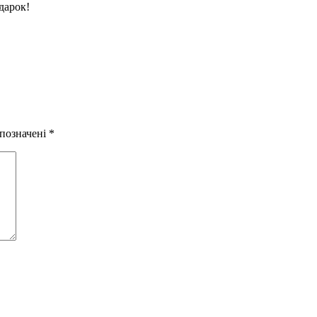
дарок!
 позначені
*