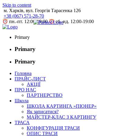
Skip to content
м. Харків, вул. Георгія Тарасенка 126
+38 (067) 571-28-70
пн.-пт. 12:00-19:00
сб.-нд. 12:00-19:00
Primary
Primary
Primary
Головна
ПРАЙС-ЛИСТ
АКЦІЇ
ПРО НАС
ПАРТНЕРСТВО
Школа
ШКОЛА КАРТИНГА «ПІОНЕР»
Як записатися?
МАЙСТЕР-КЛАС З КАРТИНГУ
ТРАСА
КОНФІГУРАЦІЯ ТРАСИ
ОПИС ТРАСИ