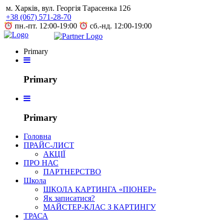
Skip
м. Харків, вул. Георгія Тарасенка 126
to
+38 (067) 571-28-70
content
пн.-пт. 12:00-19:00
сб.-нд. 12:00-19:00
Primary
Primary
Primary
Головна
ПРАЙС-ЛИСТ
АКЦІЇ
ПРО НАС
ПАРТНЕРСТВО
Школа
ШКОЛА КАРТИНГА «ПІОНЕР»
Як записатися?
МАЙСТЕР-КЛАС З КАРТИНГУ
ТРАСА