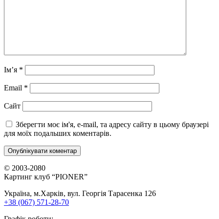
Ім’я
*
Email
*
Сайт
Зберегти моє ім'я, e-mail, та адресу сайту в цьому браузері
для моїх подальших коментарів.
© 2003-2080
Картинг клуб “PIONER”
Україна, м.Харків, вул. Георгія Тарасенка 126
+38 (067) 571-28-70
Графік роботи: