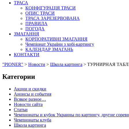
ТРАСА
КОНФІГУРАЦІЯ ТРАСИ
ОПИС ТРАСИ
ТРАСА ЗАРЕЗЕРВОВАНА
ПРАВИЛА
ПОГОДА
ЗМАГАННЯ
КОРПОРАТИВНІ ЗМАГАННЯ
Чемпіонат України з хобі-картингу
КАЛЕНДАР ЗМАГАНЬ
КОНТАКТИ
"PIONER"
>
Новости
>
Школа картинга
>
ТУРНИРНАЯ ТАБ
Категории
Акции и скидки
Анонсы и события
Всякое разное…
Новости сайта
Статьи
Чемпионаты и кубок Украины по картингу, другие сорев
Чемпионаты клуба
Школа картинга