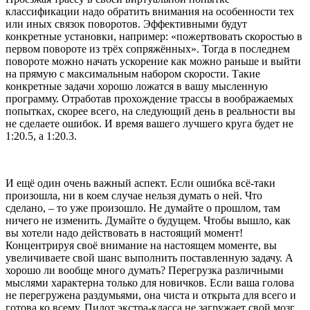
классификации надо обратить внимания на особенности тех
или иных связок поворотов. Эффективными будут
конкретные установки, например: «пожертвовать скоростью в
первом повороте из трёх сопряжённых». Тогда в последнем
повороте можно начать ускорение как можно раньше и выйти
на прямую с максимальным набором скорости. Такие
конкретные задачи хорошо ложатся в вашу мысленную
программу. Отработав прохождение трассы в воображаемых
попытках, скорее всего, на следующий день в реальности вы
не сделаете ошибок. И время вашего лучшего круга будет не
1:20.5, а 1:20.3.
И ещё один очень важный аспект. Если ошибка всё-таки
произошла, ни в коем случае нельзя думать о ней. Что
сделано, – то уже произошло. Не думайте о прошлом, там
ничего не изменить. Думайте о будущем. Чтобы вышло, как
вы хотели надо действовать в настоящий момент!
Концентрируя своё внимание на настоящем моменте, вы
увеличиваете свой шанс выполнить поставленную задачу. А
хорошо ли вообще много думать? Перегрузка различными
мыслями характерна только для новичков. Если ваша голова
не перегружена раздумьями, она чиста и открыта для всего и
готова ко всему. Пилот экстра-класса не загружает свой мозг