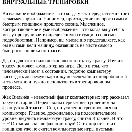
ВИРТУАЛЬНЫЕ ТРЕНИРОВКИ
Визуальное воображение – это когда у вас перед глазами стоит
желаемая картинка. Например, прохождение поворота самым
быстрым гонщиком прошлого сезона. Мысленное,
воспроизводимое в уме изображение – это когда вы у себя в
мозгу прокручиваете определённую ситуацию со всеми
подробностями. Например, вы мысленно представляете, как
бы вы сами вели машину, оказавшись на месте самого
быстрого гонщика по трассе.
Да, но для этого надо досконально знать эту трассу. Изучить
трассу поможет компьютерная игра. Дело в том, что
человеческий мозг в состоянии, подобно компьютеру,
воссоздать желаемую картинку до мельчайших подробностей
и это можно и нужно использовать в тренировочном
процессе.
Жак Вильнёв – известный фанат компьютерных игр рассказал
такую историю. Перед своим первым выступлением на
французской трассе в Спа, он усиленно тренировался на
компьютере. Главное, досконально, на подсознательном
уровне, выучить незнакомую трассу, считал Вильнёв. И что
же? Он занял в квалификации поул! С тех пор никто из
гонщиков уже не считал компьютерные игры пустыми