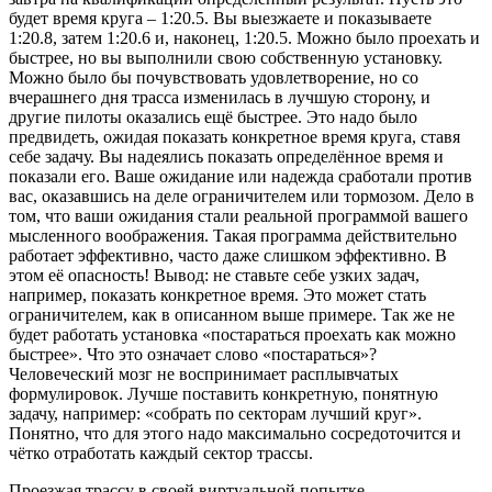
будет время круга – 1:20.5. Вы выезжаете и показываете
1:20.8, затем 1:20.6 и, наконец, 1:20.5. Можно было проехать и
быстрее, но вы выполнили свою собственную установку.
Можно было бы почувствовать удовлетворение, но со
вчерашнего дня трасса изменилась в лучшую сторону, и
другие пилоты оказались ещё быстрее. Это надо было
предвидеть, ожидая показать конкретное время круга, ставя
себе задачу. Вы надеялись показать определённое время и
показали его. Ваше ожидание или надежда сработали против
вас, оказавшись на деле ограничителем или тормозом. Дело в
том, что ваши ожидания стали реальной программой вашего
мысленного воображения. Такая программа действительно
работает эффективно, часто даже слишком эффективно. В
этом её опасность! Вывод: не ставьте себе узких задач,
например, показать конкретное время. Это может стать
ограничителем, как в описанном выше примере. Так же не
будет работать установка «постараться проехать как можно
быстрее». Что это означает слово «постараться»?
Человеческий мозг не воспринимает расплывчатых
формулировок. Лучше поставить конкретную, понятную
задачу, например: «собрать по секторам лучший круг».
Понятно, что для этого надо максимально сосредоточится и
чётко отработать каждый сектор трассы.
Проезжая трассу в своей виртуальной попытке