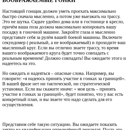
ВООБРАЖАЕМЫЕ ГОНКИ
Настоящий гонщик должен уметь проехать максимально
быстро сначала мысленно, а потом уже выезжать на трассу.
Это не шутка. Сядьте удобно дома или в гостинице в кресло,
причём ваша поза должна максимально копировать вашу
посадку в гоночной машине. Закройте глаза и мысленно
представьте себя за рулём вашей боевой машины. Включите
секундомер ( реальный, а не воображаемый) и проходите ваш
мысленный круг. Если вы отлично знаете трассу, то время
вашего воображаемого круга будет точно совпадать с
реальным временем! Должно совпадать! Вы ожидаете этого и
надеетесь на это.
Но ожидать и надеяться – опасные слова. Например, вы
говорите: «я надеюсь принять участие в гонках за границей».
В вашей фразе нет ни тактической, ни стратегической
установки. Если вы скажите иначе: « моя цель – принять
участие в гонках за границей», будет понятно, что у вас есть
конкретный план, и вы знаете что надо сделать для его
осуществления.
Представим себе такую ситуацию. Вы ожидаете показать
завтра на квалификации определённый результат. Пусть это